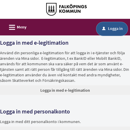
Välkommen
till
självservice
L
-
Meny
Logga in
u
Falköping
Logga in med e-legitimation
kommun
Använd din personliga e-legitimation för att logga in i e-tjänster och följa
ärenden via Mina sidor. E-legitimation, t ex BankID eller Mobilt BankID,
används för att kommunen ska vara säker på vem det är som använt e-
tjänsten samt att rätt person får tillgång till rätt ärenden via Mina sidor. Din
e-legitimation använder du även vid kontakt med andra myndigheter,
såsom Skatteverket och Försäkringskassan.
Logga in med personalkonto
Logga in med ditt personalkonto i kommunen.