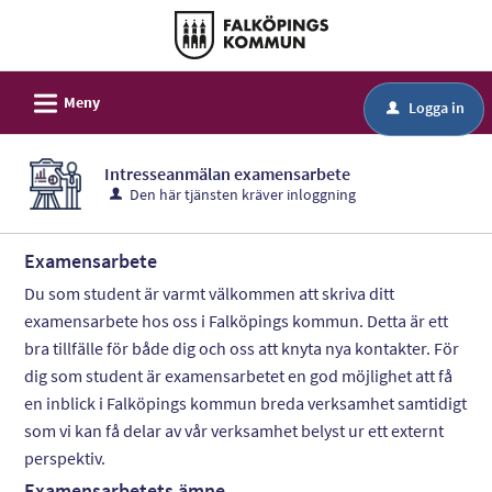
Välkommen
till
självservice
L
-
Meny
Logga in
u
Falköping
kommun
Intresseanmälan examensarbete
Den här tjänsten kräver inloggning
Examensarbete
Du som student är varmt välkommen att skriva ditt
examensarbete hos oss i Falköpings kommun. Detta är ett
bra tillfälle för både dig och oss att knyta nya kontakter. För
dig som student är examensarbetet en god möjlighet att få
en inblick i Falköpings kommun breda verksamhet samtidigt
som vi kan få delar av vår verksamhet belyst ur ett externt
perspektiv.
Examensarbetets ämne