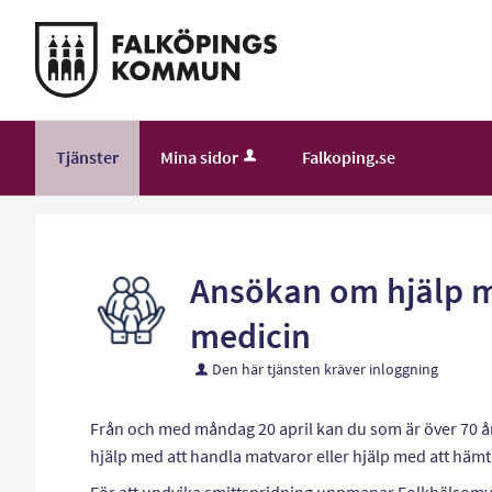
Välkommen
till
självservice
-
Falköping
Tjänster
Mina sidor
Falkoping.se
kommun
Ansökan om hjälp m
medicin
Den här tjänsten kräver inloggning
Från och med måndag 20 april kan du som är över 70 år 
hjälp med att handla matvaror eller hjälp med att hämt