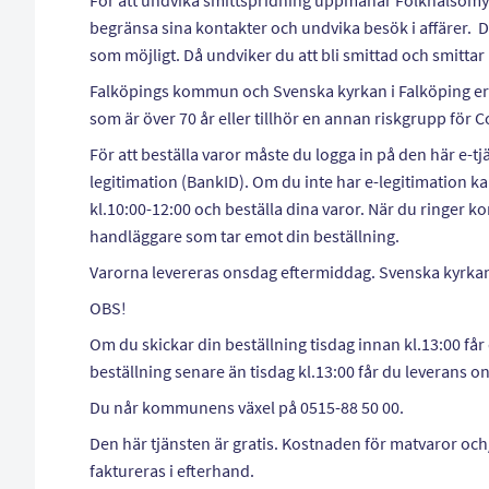
För att undvika smittspridning uppmanar Folkhälsomynd
begränsa sina kontakter och undvika besök i affärer.
som möjligt. Då undviker du att bli smittad och smittar 
Falköpings kommun och Svenska kyrkan i Falköping erbj
som är över 70 år eller tillhör en annan riskgrupp för 
För att beställa varor måste du logga in på den här e-tj
legitimation (BankID). Om du inte har e-legitimation 
kl.10:00-12:00 och beställa dina varor. När du ringer k
handläggare som tar emot din beställning.
Varorna levereras onsdag eftermiddag. Svenska kyrkan 
OBS!
Om du skickar din beställning tisdag innan kl.13:00 få
beställning senare än tisdag kl.13:00 får du leveran
Du når kommunens växel på 0515-88 50 00.
Den här tjänsten är gratis. Kostnaden för matvaror oc
faktureras i efterhand.