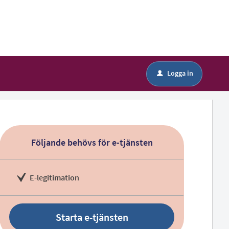
Logga in
u
Följande behövs för e-tjänsten
E-legitimation
Starta e-tjänsten