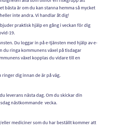
igheten alla som tillhör en riskgrupp att
 Det bästa är om du kan stanna hemma så mycket
heller inte andra. Vi handlar åt dig!
uder praktisk hjälp en gång i veckan för dig
Covid-19.
änsten. Du loggar in på e-tjänsten med hjälp av e-
kan du ringa kommunens växel på tisdagar
ommunens växel kopplas du vidare till en
ringer dig innan de är på väg.
r du leverans nästa dag. Om du skickar din
s onsdag nästkommande vecka.
h/eller mediciner som du har beställt kommer att