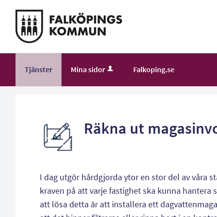
Välkommen
till
självservice
-
Falköping
Tjänster
Mina sidor
Falkoping.se
kommun
Räkna ut magasinvo
I dag utgör hårdgjorda ytor en stor del av våra 
kraven på att varje fastighet ska kunna hantera si
att lösa detta är att installera ett dagvattenmag