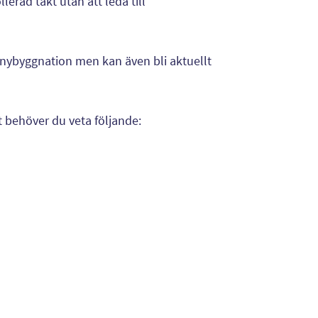
llerad takt utan att leda till
d nybyggnation men kan även bli aktuellt
 behöver du veta följande: