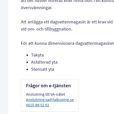
att det hinner filtreras eller rinna bort i en kontro
översvämningar.
Att anlägga ett dagvattenmagasin är ett krav vi
vid om- och tillbyggnation.
För att kunna dimensionera dagvattenmagasinet
Takyta
Asfalterad yta
Stensatt yta
Frågor om e-tjänsten
Anslutning till VA-nätet
Anslutning.va@falkoping.se
0515-88 52 02