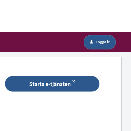
Logga in
u
Starta e-tjänsten