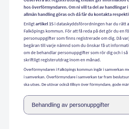
hos överförmyndaren. Om ni vill ta del av handlingar i
allmän handling göras och då får du kontakta respektiv
Enligt
artikel 15
i dataskyddsförordningen har du rätt 
Falköpings kommun. För att få reda på det gör du en fö
personuppgifter som finns registrerade om dig. Då va
begäran till varje nämnd som du önskar få ut informati
om de behandlar personuppgifter som rör dig och i så f
skriftligt registerutdrag inom en månad.
Överförmyndaren i Falköpings kommun ingår i samverkan m
i samverkan. Överförmyndare i samverkan tar fram beslutsunde
ska utses. De utövar också tillsyn över förmyndare, gode män
Behandling av personuppgifter