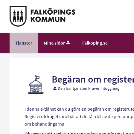
Välkommen
till
självservice
-
Falköping
Tjänster
Mina sidor
Falkoping.se
kommun
Begäran om registe
Den här tjänsten kräver inloggning
I denna e-tjänst kan du göra en begäran om registerut
Registerutdraget innebär att du får del av de person
om behandlingarna.
Observera att registerutdrag endast ger information 