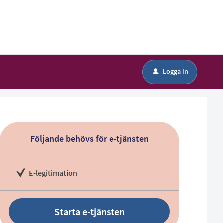
Logga in
u
Följande behövs för e-tjänsten
E-legitimation
Starta e-tjänsten