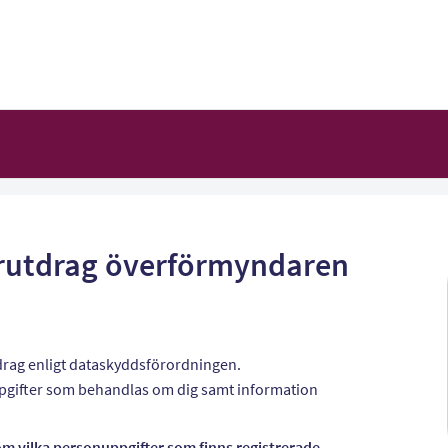
rutdrag överförmyndaren
drag enligt dataskyddsförordningen.
uppgifter som behandlas om dig samt information
om vilka personuppgifter som finns registrerade