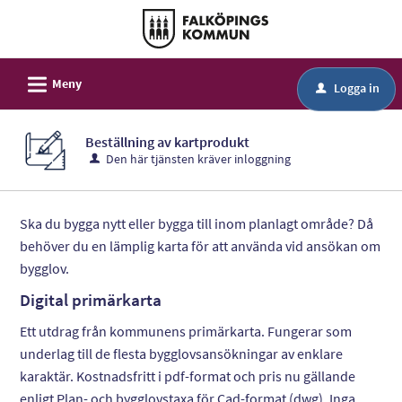
Välkommen
till
självservice
L
-
Meny
Logga in
u
Falköping
kommun
Beställning av kartprodukt
Den här tjänsten kräver inloggning
Ska du bygga nytt eller bygga till inom planlagt område? Då
behöver du en lämplig karta för att använda vid ansökan om
bygglov.
Digital primärkarta
Ett utdrag från kommunens primärkarta. Fungerar som
underlag till de flesta bygglovsansökningar av enklare
karaktär. Kostnadsfritt i pdf-format och pris nu gällande
enligt Plan- och bygglovstaxa för Cad-format (dwg). Inga